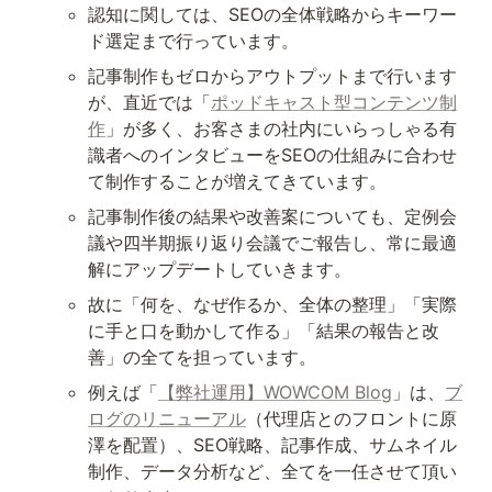
認知に関しては、SEOの全体戦略からキーワー
ド選定まで行っています。
記事制作もゼロからアウトプットまで行います
が、直近では「
ポッドキャスト型コンテンツ制
作
」が多く、お客さまの社内にいらっしゃる有
識者へのインタビューをSEOの仕組みに合わせ
て制作することが増えてきています。
記事制作後の結果や改善案についても、定例会
議や四半期振り返り会議でご報告し、常に最適
解にアップデートしていきます。
故に「何を、なぜ作るか、全体の整理」「実際
に手と口を動かして作る」「結果の報告と改
善」の全てを担っています。
例えば「
【弊社運用】WOWCOM Blog
」は、
ブ
ログのリニューアル
（代理店とのフロントに原
澤を配置）、SEO戦略、記事作成、サムネイル
制作、データ分析など、全てを一任させて頂い