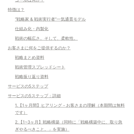
特徴は？
“戦略家 & 戦術実行者”一気通貫モデル
仕組み化・内製化
戦術の幅広さ。そして、柔軟性。
お客さまに何をご提供するのか？
戦略まとめ資料
戦術管理スプレッドシート
戦略振り返り資料
サービスの5ステップ
サービスの5ステップ：詳細
1.【1ヶ月間】ヒアリング - お客さまの理解（本期間は無料
です）
2.【1~3ヶ月】戦略構築（同時に「
戦略構築中に、取り急
ぎやるべきこと。
」を実施）